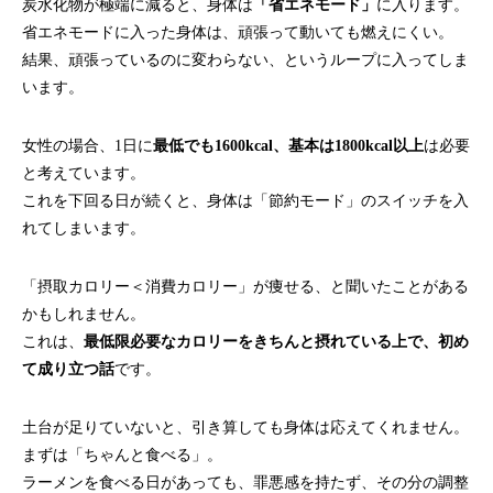
炭水化物が極端に減ると、身体は
「省エネモード」
に入ります。
省エネモードに入った身体は、頑張って動いても燃えにくい。
結果、頑張っているのに変わらない、というループに入ってしま
います。
女性の場合、1日に
最低でも1600kcal、基本は1800kcal以上
は必要
と考えています。
これを下回る日が続くと、身体は「節約モード」のスイッチを入
れてしまいます。
「摂取カロリー＜消費カロリー」が痩せる、と聞いたことがある
かもしれません。
これは、
最低限必要なカロリーをきちんと摂れている上で、初め
て成り立つ話
です。
土台が足りていないと、引き算しても身体は応えてくれません。
まずは「ちゃんと食べる」。
ラーメンを食べる日があっても、罪悪感を持たず、その分の調整