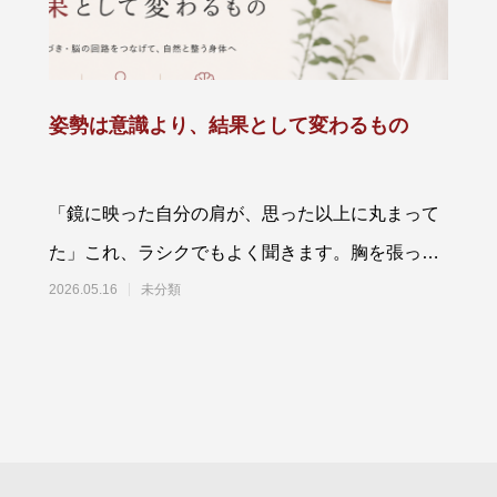
姿勢は意識より、結果として変わるもの
「鏡に映った自分の肩が、思った以上に丸まって
た」これ、ラシクでもよく聞きます。胸を張って
みても、気を抜くとすぐ元通り。「や
2026.05.16
未分類