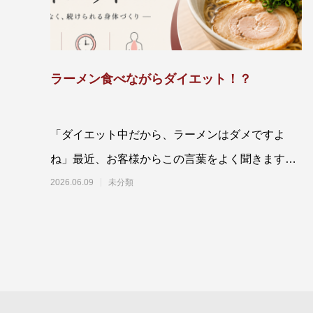
ラーメン食べながらダイエット！？
「ダイエット中だから、ラーメンはダメですよ
ね」最近、お客様からこの言葉をよく聞きます。
40代の管理職の方、特にデスクワーク中心で外
2026.06.09
未分類