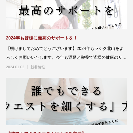
2024年も皆様に最高のサポートを！
【明けましておめでとうございます】2024年もラシク北山をよ
ろしくお願いいたします。今年も運動と栄養で皆様の健康のサポ
ートを
2024.01.02
新着情報