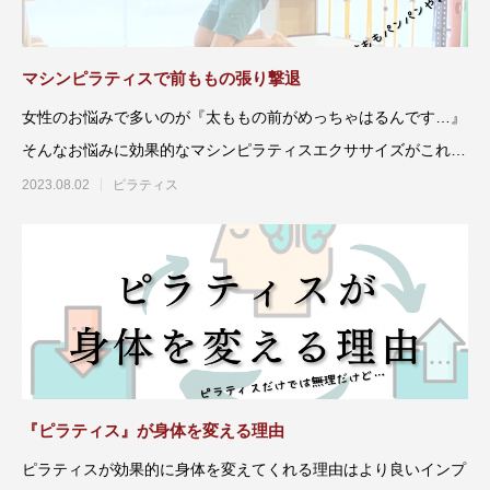
マシンピラティスで前ももの張り撃退
女性のお悩みで多いのが『太ももの前がめっちゃはるんです…』
そんなお悩みに効果的なマシンピラティスエクササイズがこれで
す
2023.08.02
ピラティス
『ピラティス』が身体を変える理由
ピラティスが効果的に身体を変えてくれる理由はより良いインプ