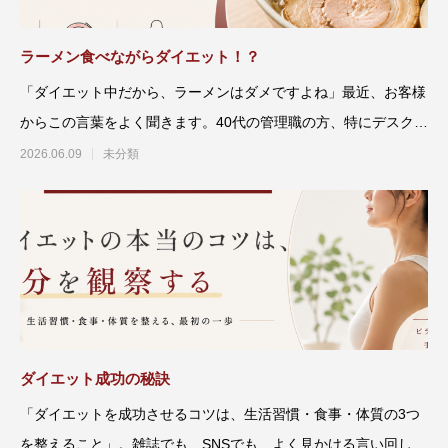
ラーメン食べながらダイエット！？
「ダイエット中だから、ラーメンはダメですよね」最近、お客様
からこの言葉をよく聞きます。40代の管理職の方、特にデスクワ
ーク中心で外
2026.06.09
未分類
ダイエット成功の秘訣
「ダイエットを成功させるコツは、生活習慣・食事・体質の3つ
を整えること」。雑誌でも、SNSでも、よく見かける言い回しで