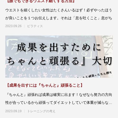
【誰でもできるウエスト細くする方法】
ウエストを細くしたい女性はたくさんいるはず！必ずやったほう
が良いことを１つお伝えします。それは「息を吐くこと」息がち
2023.09.26
ピラティス
【成果を出すには『ちゃんと』頑張ること】
『ちゃんと』頑張れば成果は確実に出ます！なぜなら努力の方向
性が合っているから頑張ってダイエットしていて体重が減らない
人にスタ
2023.09.19
トレーニングの考え