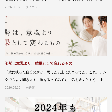
す。たしかに
2026.06.07
ダイエット
姿勢は意識より、結果として変わるもの
「鏡に映った自分の肩が、思った以上に丸まってた」これ、ラシ
クでもよく聞きます。胸を張ってみても、気を抜くとすぐ元通
り。「や
2026.05.16
未分類