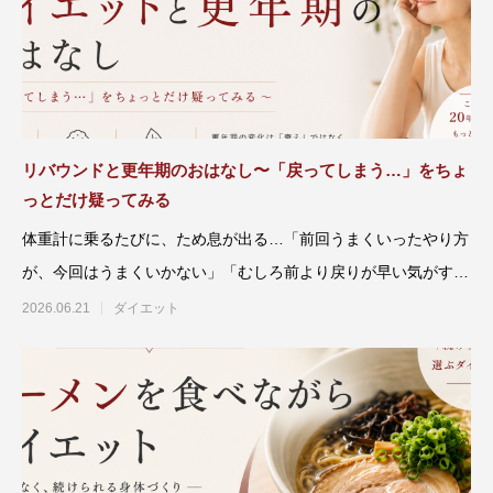
リバウンドと更年期のおはなし〜「戻ってしまう…」をちょ
っとだけ疑ってみる
体重計に乗るたびに、ため息が出る…「前回うまくいったやり方
が、今回はうまくいかない」「むしろ前より戻りが早い気がす
る」「もしかして
2026.06.21
ダイエット