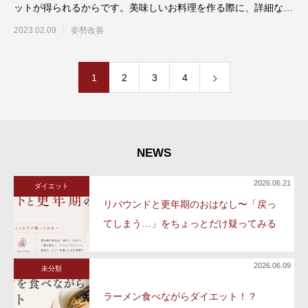
ットが得られるからです。美味しいお料理を作る際に、詳細なレ
シピがあれば迷い
2023.02.09
姿勢改善
1
2
3
4
NEWS
2026.06.21
ダイエット
リバウンドと更年期のおはなし〜「戻っ
てしまう…」をちょっとだけ疑ってみる
2026.06.09
未分類
ラーメン食べながらダイエット！？